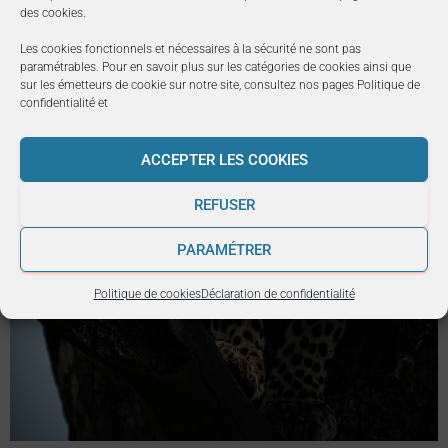
des cookies
.
Les cookies fonctionnels et nécessaires à la sécurité ne sont pas
paramétrables. Pour en savoir plus sur les catégories de cookies ainsi que
sur les émetteurs de cookie sur notre site, consultez nos pages
Politique de
confidentialité
et
ACCEPTER LES COOKIES
REFUSER
PARAMÉTRER
Politique de cookies
Déclaration de confidentialité