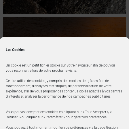
Les Cookies
Un cookie est un petit fichier stocké sur votre navigateur afin de pouvoir
vous reconnaitre lors de votre prochaine visite.
Ce site utilise des cookies, y compris des cookies tiers, à des fins de
fonctionnement, d’analyses statistiques, de personnalisation de votre
expérience, afin de vous proposer des contenus ciblés adaptés à vos centres
d’intérêts et analyser la performance de nos campagnes publicitaires.
Vous pouvez accepter ces cookies en cliquant sur « Tout Accepter », «
Refuser » ou cliquer sur « Paramétrer » pour gérer vos préférences.
Vous pouvez à tout moment modifier vos préférences via la page
Gestion